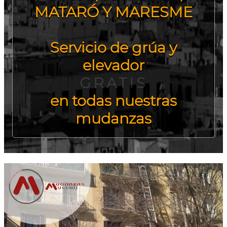
MATARÓ Y MARESME
Servicio de grúa y
elevador
GRATIS
en todas nuestras
mudanzas