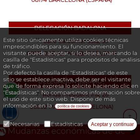
DELEGACIÓN BADALONA
Este sitio únicamente utiliza cookies técnicas
Calle Baldomer Solà, 69
imprescindibles para su funcionamiento. El
visitante puede aceptar, si lo desea, marcando la
08912 BADALONA (BARCELONA)
casilla de "Estadísticas" para propósitos de análisis
de tráfico.
Por defecto la casilla de "Estadísticas" de este
sitio se establece inactiva, debe ser el visitante
DELEGACIÓN MATARÓ
que de forma expresa lo solicite haciendo clic en
"Estadísticas". No compartimos información sobre
Ronda President Irla, 26
el uso de este sitio web. Dispone de más
información en la
08302 MATARÓ (BARCELONA)
política de cookies
↑
Necesarias
Estadísticas
Aceptar y continuar
s económicas de domicilios y ofici
🍪