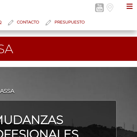
≡
Q
CONTACTO
PRESUPUESTO
SA
RASSA
MUDANZAS
OFESIONALES