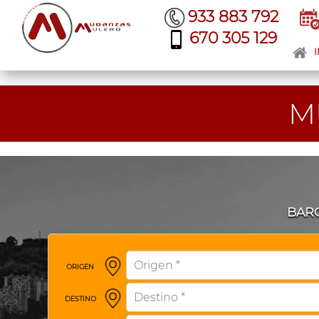
933 883 792
670 305 129
I
M
BARC
ORIGEN
DESTINO