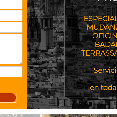
ESPECIA
MUDANZ
OFICI
BADAL
TERRASS
Servic
en tod
d
.