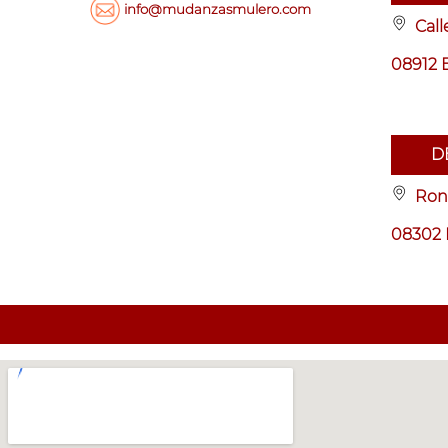
info@mudanzasmulero.com
Call
08912
D
Rond
08302