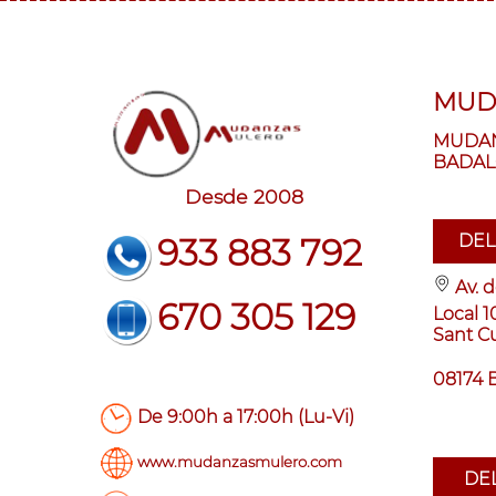
MUD
MUDAN
BADAL
Desde 2008
DEL
933 883 792
Av. 
670 305 129
Local 
Sant Cu
08174
De 9:00h a 17:00h (Lu-Vi)
www.mudanzasmulero.com
DE