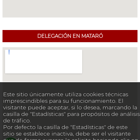
DELEGACIÓN EN MATARÓ
Este sitio únicamente utiliza cookies técnicas
imprescindibles para su funcionamiento. El
visitante puede aceptar, si lo desea, marcando la
casilla de "Estadísticas" para propósitos de análisis
de tráfico.
Por defecto la casilla de "Estadísticas" de este
sitio se establece inactiva, debe ser el visitante