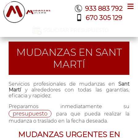
≡
933 883 792
670 305 129
SOLICITAR PRESUPUESTO
MUDANZAS EN SANT
MARTÍ
Servicios profesionales de mudanzas en
Sant
Martí
y alrededores con todas las garantías,
eficacia y rapidez.
Preparamos inmediatamente su
presupuesto
para que pueda realizar la
mudanza o traslado en la fecha deseada.
MUDANZAS URGENTES EN