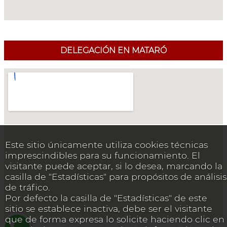
DELEGACIÓN EN MATARÓ
Este sitio únicamente utiliza cookies técnicas
imprescindibles para su funcionamiento. El
visitante puede aceptar, si lo desea, marcando la
casilla de "Estadísticas" para propósitos de análisis
de tráfico.
Por defecto la casilla de "Estadísticas" de este
sitio se establece inactiva, debe ser el visitante
que de forma expresa lo solicite haciendo clic en